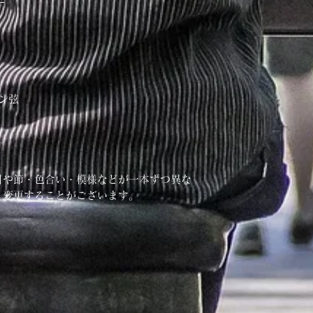
ニー
ド
ボン弦
目や節・色合い・模様などが一本ずつ異な
く変更することがございます。