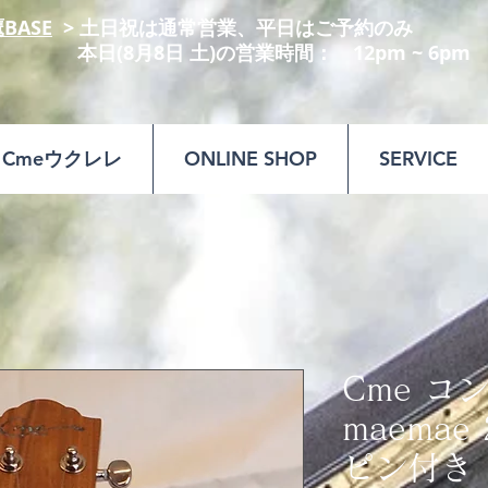
鷹BASE
​ > 土日祝は通常営業、平日はご予約のみ​​
8月8日 土)の営業時間： 12pm ~ 6pm
Cmeウクレレ
ONLINE SHOP
SERVICE
Cme コ
maemae
ピン付き