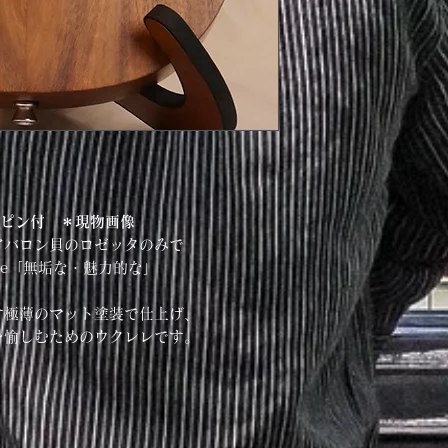
ップピン付 ＊現物画像
アバロン貝のロゼッタのみで
ae「無垢な・魅力的な」
す極薄のマット塗装で仕上げ、
を愉しむためのウクレレです。
ト
材