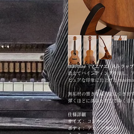
maemae (マエマエ) ストラ
敢えてバインディングを廃し、
ピュアな印象に仕上げた maem
無垢材の響きを最大限に引き出
弾くほどに深みを増してゆく音
仕様詳細
サイズ：
コンサー
ボディ：
アカシア無垢