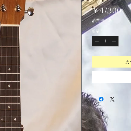
価
￥47,300
格
消費税込み
数量
*
カ