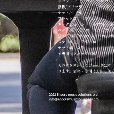
ネック：
アフリカン・マホガ
指板/ブリッジ：
ローズウッ
ナット/サドル：
牛骨
フレット数：
18フレット
ネックジョイント：
14フレット
ペグ：
ギヤ式クローズタイプ
弦：
Galli Strings フロロカー
スケール長：
383mm
ナット幅：
35mm
＊専用ギグバッグ付属
天然木を使用した製品の為に木
ります。価格・使用はお断り無
​2022 Encore music solutions Ltd.
info@encoremusicsolutions.com