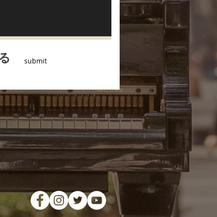
る
submit