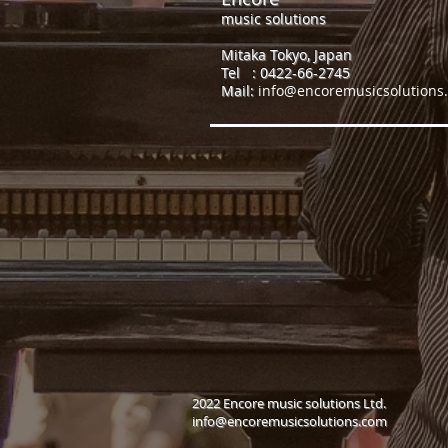
music solutions
Mitaka Tokyo, Japan
​Tel : 0422-66-2745
Mail:
info@encoremusicsolutions
​2022 Encore music solutions Ltd.
info@encoremusicsolutions.com