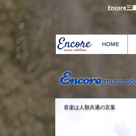
Encore三
HOME
Encore
music sol
​音楽は人類共通の言葉