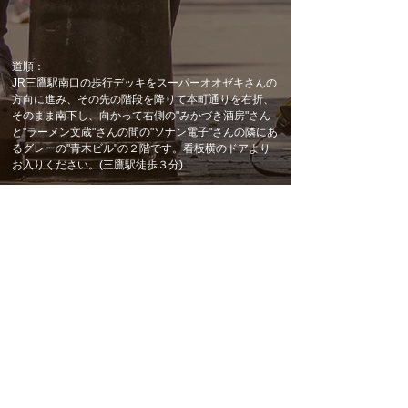
道順：
JR三鷹駅南口の歩行デッキをスーパーオオゼキさんの
方向に進み、その先の階段を降りて本町通りを右折、
そのまま南下し、向かって右側の"みかづき酒房"さん
と"ラーメン文蔵"さんの間の"ソナン電子"さんの隣にあ
るグレーの"青木ビル"の２階です。看板横のドアより
お入りください。(三鷹駅徒歩３分)
〒181-0013 東京都三鷹市下連雀3-22-5青木ビル２F
​Tel：0422-66-2745
営業時間：11:00-18:00(土日祝)、平日はご予約のみ(ご
予約は
お問い合わせページ
から承ります。)
定休日：
不定休
トップページに戻る