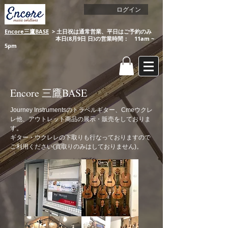
ログイン
Encore三鷹BASE
​ > 土日祝は通常営業、平日はご予約のみ​​
​ 本日(8月9日 日)の営業時間： 11am ~
5pm
Encore 三鷹BASE
Journey Instrumentsのトラベルギター、Cmeウクレ
レ他、アウトレット商品の展示・販売をしておりま
す。
ギター・ウクレレの下取りも行なっておりますので
ご利用ください(買取りのみはしておりません)。