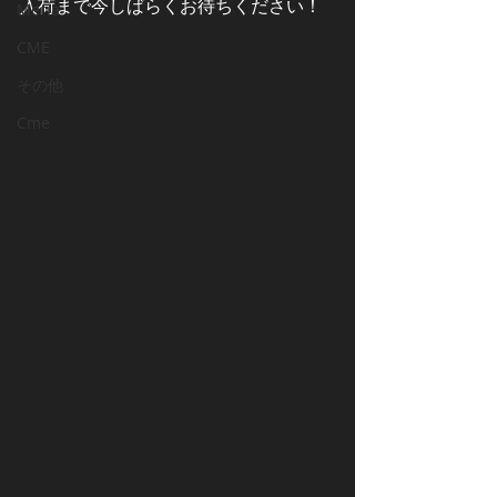
入荷まで今しばらくお待ちください！
Meria
CME
その他
Cme