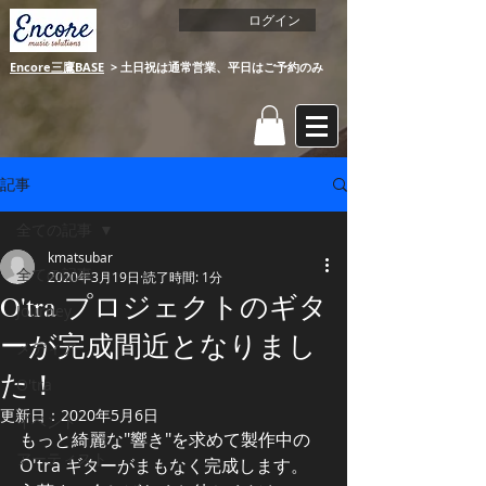
ログイン
Encore三鷹BASE
​ > 土日祝は通常営業、平日はご予約のみ​​
​
記事
全ての記事
kmatsubar
全ての記事
2020年3月19日
読了時間: 1分
O'tra プロジェクトのギタ
Journey
ーが完成間近となりまし
メディア
た！
O'tra
更新日：
2020年5月6日
イベント
もっと綺麗な"響き"を求めて製作中の 
アーティスト
O'tra ギターがまもなく完成します。