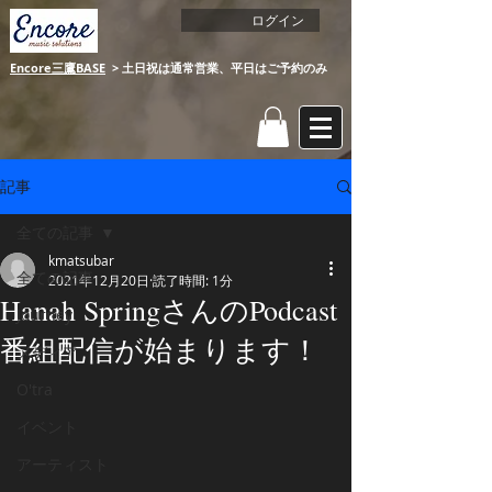
ログイン
Encore三鷹BASE
​ > 土日祝は通常営業、平日はご予約のみ​​
​
記事
全ての記事
kmatsubar
全ての記事
2021年12月20日
読了時間: 1分
Hanah SpringさんのPodcast
Journey
番組配信が始まります！
メディア
O'tra
イベント
アーティスト