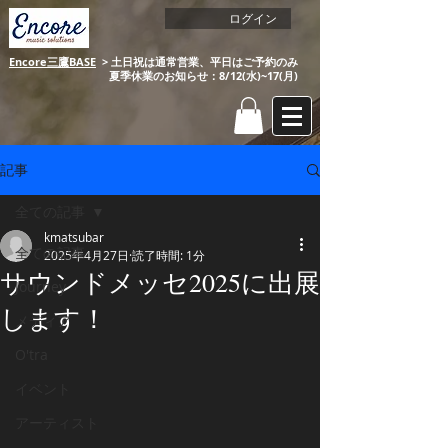
ログイン
Encore三鷹BASE
​ > 土日祝は通常営業、平日はご予約のみ​​
​ 夏季休業のお知らせ：8/12(水)~17(月)
記事
全ての記事
kmatsubar
全ての記事
2025年4月27日
読了時間: 1分
サウンドメッセ2025に出展
Journey
します！
メディア
O'tra
イベント
アーティスト